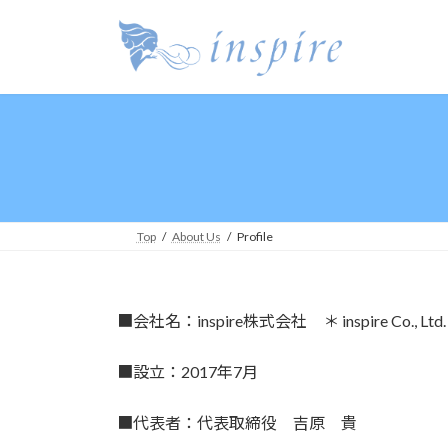
コ
ナ
ン
ビ
テ
ゲ
ン
ー
ツ
シ
へ
ョ
ス
ン
キ
に
ッ
移
プ
動
Top
About Us
Profile
■会社名：inspire株式会社 ＊ inspire Co., Ltd.
■設立：2017年7月
■代表者：代表取締役 吉原 貴