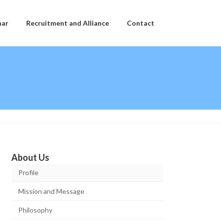
nar
Recruitment and Alliance
Contact
About Us
Profile
Mission and Message
Philosophy