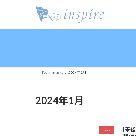
コ
ナ
ン
ビ
テ
ゲ
ン
ー
ツ
シ
へ
ョ
ス
ン
キ
に
ッ
移
プ
動
Top
inspire
2024年1月
2024年1月
[未経
news