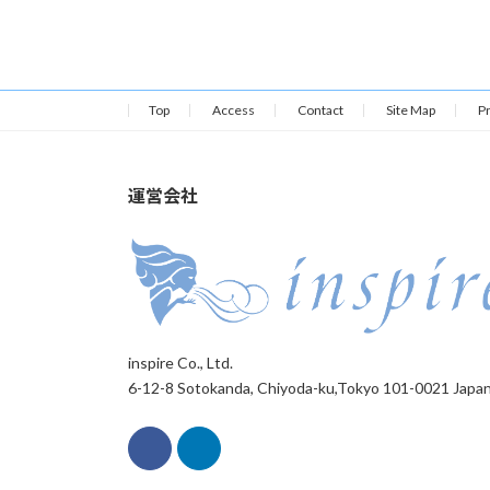
Top
Access
Contact
Site Map
Pr
運営会社
inspire Co., Ltd.
6-12-8 Sotokanda, Chiyoda-ku,Tokyo 101-0021 Japa