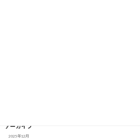
＊終了＊未経験者向けCRA職 職種説明
news
会 2023年２月 計７回開催します
2023-01-23
カテゴリー
blog
news
seminar
メディカル業界対象セミナー
全業界対象セミナー
アーカイブ
2025年12月